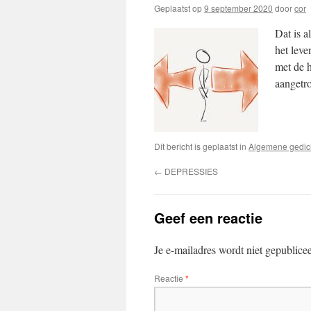
Geplaatst op
9 september 2020
door
cor
Dat is a
het leven
met de 
aangetr
Dit bericht is geplaatst in
Algemene gedic
←
DEPRESSIES
Geef een reactie
Je e-mailadres wordt niet gepublice
Reactie
*