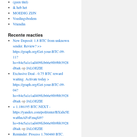
(geen titel)
ik heb het
MOEDIG ZIJN
Voedingsbodem
Vriendin
Recente reacties
New Deposit: 1.8 BTC from unknown
sender. Review? >>
https://graph.org/Get-your-BTC-09-
11?
hs=84e5a1e1ad409fcb66e9f69bb3928
d8a&
op
JALOEZIE
Exclusive Deal - 0.75 BTC reward
waiting. Activate today >
https://graph.org/Get-your-BTC-09-
04?
hs=84e5a1e1ad409fcb66e9f69bb3928
d8a&
op
JALOEZIE
+ 1.186195 BTC.NEXT -
https://yandex.com/poll/enter/BXidu5E
wa8hnAFoFznqSi9?
hs=84e5a1e1ad409fcb66e9f69bb3928
d8a&
op
JALOEZIE
Reminder: Process 1.760460 BTC.