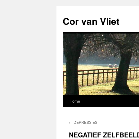
Ga
naar
Cor van Vliet
de
inhoud
Home
←
DEPRESSIES
NEGATIEF ZELFBEEL