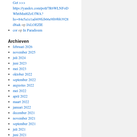
Get >>>
https://yandex.com/poll/7R6WLNFoD
Wh6Mnt8ZoUfWA?
hs=84e5a1e1ad409fcb66e9f69bb3928
d8a&
op
JALOEZIE
cor
op
In Paradisum
Archieven
februari 2026
november 2025
juli 2024
juni 2023
mei 2023
oktober 2022
september 2022
augustus 2022
mei 2022
april 2022
maart 2022
januari 2022
december 2021
november 2021
september 2021
juli 2021
juni 2021