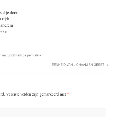
lsof je door
 rijdt
handrem
okken
hten
. Bookmark de
permalink
.
EENHEID VAN LICHAAM EN GEEST
→
*
erd.
Vereiste velden zijn gemarkeerd met