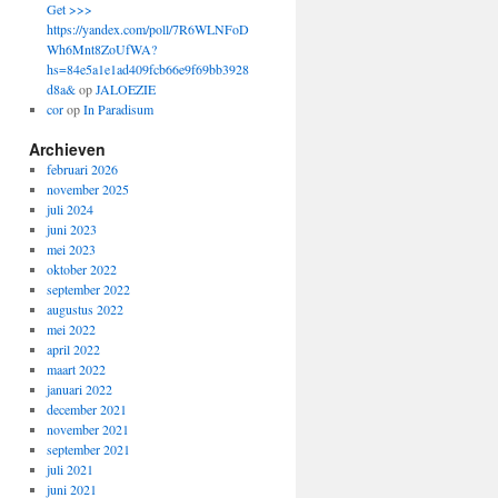
Get >>>
https://yandex.com/poll/7R6WLNFoD
Wh6Mnt8ZoUfWA?
hs=84e5a1e1ad409fcb66e9f69bb3928
d8a&
op
JALOEZIE
cor
op
In Paradisum
Archieven
februari 2026
november 2025
juli 2024
juni 2023
mei 2023
oktober 2022
september 2022
augustus 2022
mei 2022
april 2022
maart 2022
januari 2022
december 2021
november 2021
september 2021
juli 2021
juni 2021