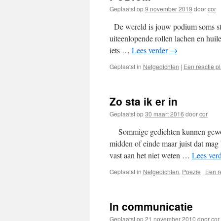
Geplaatst op
9 november 2019
door
cor
De wereld is jouw podium soms sta
uiteenlopende rollen lachen en huile
iets …
Lees verder
→
Geplaatst in
Netgedichten
|
Een reactie p
Zo sta ik er in
Geplaatst op
30 maart 2016
door
cor
Sommige gedichten kunnen gewoon 
midden of einde maar juist dat mag b
vast aan het niet weten …
Lees ver
Geplaatst in
Netgedichten
,
Poezie
|
Een r
In communicatie
Geplaatst op
21 november 2010
door
cor