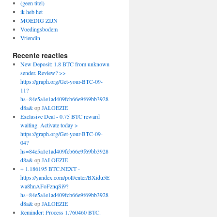
(geen titel)
ik heb het
MOEDIG ZIJN
Voedingsbodem
Vriendin
Recente reacties
New Deposit: 1.8 BTC from unknown
sender. Review? >>
https://graph.org/Get-your-BTC-09-
11?
hs=84e5a1e1ad409fcb66e9f69bb3928
d8a&
op
JALOEZIE
Exclusive Deal - 0.75 BTC reward
waiting. Activate today >
https://graph.org/Get-your-BTC-09-
04?
hs=84e5a1e1ad409fcb66e9f69bb3928
d8a&
op
JALOEZIE
+ 1.186195 BTC.NEXT -
https://yandex.com/poll/enter/BXidu5E
wa8hnAFoFznqSi9?
hs=84e5a1e1ad409fcb66e9f69bb3928
d8a&
op
JALOEZIE
Reminder: Process 1.760460 BTC.