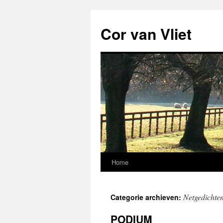
Ga
naar
Cor van Vliet
de
inhoud
Home
Netgedichte
Categorie archieven:
PODIUM