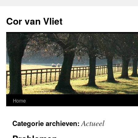
Ga
naar
Cor van Vliet
de
inhoud
Home
Actueel
Categorie archieven: