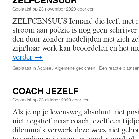
Geplaatst op
23 november 2020
door
cor
ZELFCENSUUS Iemand die leeft met ru
stroom aan poëzie is nog geen schrijver 
den duur zonder medelijden met zich ze
zijn/haar werk kan beoordelen en het 
verder
→
Geplaatst in
Actueel
,
Algemene gedichten
|
Een reactie plaatse
COACH JEZELF
Geplaatst op
26 oktober 2020
door
cor
Als je op je levensweg absoluut niet posi
niet negatief maar coach jezelf een tijdj
dilemma’s verwerk deze wees niet gebon
te verdiepen in mensen zonder oordeel