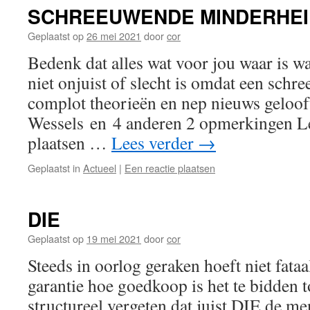
SCHREEUWENDE MINDERHEI
Geplaatst op
26 mei 2021
door
cor
Bedenk dat alles wat voor jou waar is w
niet onjuist of slecht is omdat een sch
complot theorieën en nep nieuws geloof
Wessels en 4 anderen 2 opmerkingen 
plaatsen …
Lees verder
→
Geplaatst in
Actueel
|
Een reactie plaatsen
DIE
Geplaatst op
19 mei 2021
door
cor
Steeds in oorlog geraken hoeft niet fataal
garantie hoe goedkoop is het te bidden 
structureel vergeten dat juist DIE de 