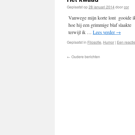
Geplaatst op
28 januari 2014
door
cor
Vanwege mijn korte lont gooide ik
hoe hij een grimmige blaf slaakte h
terwijl ik …
Lees verder
→
Geplaatst in
Filosofie
,
Humor
|
Een reacti
←
Oudere berichten