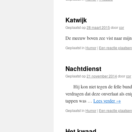
Katwijk
Geplaatst op
28 maart 2015
door
cor
De meeuw boven zee vist naar mijn 
Geplaatst in
Humor
|
Een reactie plaatsen
Nachtdienst
Geplaatst op
21 november 2014
door
cor
Hij kon niet tegen de felle bundel 
verdragen dat deze onverlaat als en
tappen was …
Lees verder
→
Geplaatst in
Humor
|
Een reactie plaatsen
Het kwaad