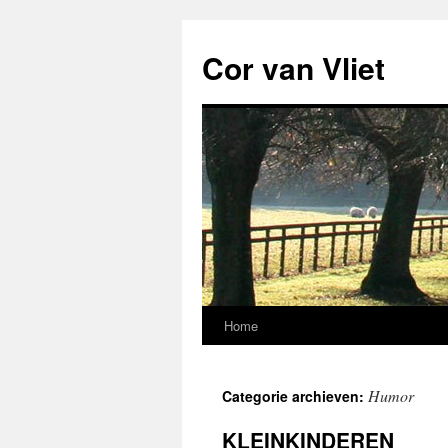
Ga
naar
Cor van Vliet
de
inhoud
Home
Humor
Categorie archieven:
KLEINKINDEREN