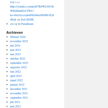
Get >>>
https://yandex.com/poll/7R6WLNFoD
Wh6Mnt8ZoUfWA?
hs=84e5a1e1ad409fcb66e9f69bb3928
d8a&
op
JALOEZIE
cor
op
In Paradisum
Archieven
februari 2026
november 2025
juli 2024
juni 2023
mei 2023
oktober 2022
september 2022
augustus 2022
mei 2022
april 2022
maart 2022
januari 2022
december 2021
november 2021
september 2021
juli 2021
juni 2021