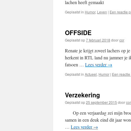
lachen heeft gemaakt
Geplaatst in
Humor
,
Leven
|
Een reactie p
OFFSIDE
Geplaatst op
7 februari 2018
door
cor
Renate je krijgt zoveel lachers op 
herkent in RTL land nu jammer je ik 
fatsoen …
Lees verder
→
Geplaatst in
Actueel
,
Humor
|
Een reactie
Verzekering
Geplaatst op
25 september 2015
door
cor
Op een verjaardag zei mijn broer 
samen in een deuk eind dit jaar word
…
Lees verder
→