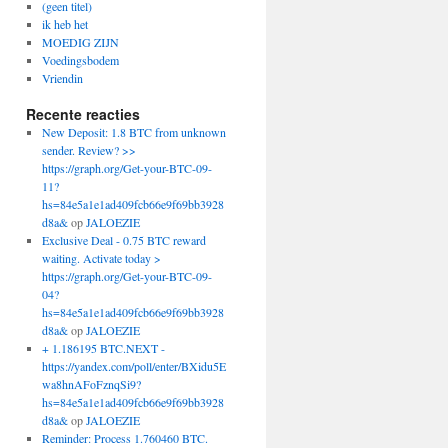
(geen titel)
ik heb het
MOEDIG ZIJN
Voedingsbodem
Vriendin
Recente reacties
New Deposit: 1.8 BTC from unknown
sender. Review? >>
https://graph.org/Get-your-BTC-09-
11?
hs=84e5a1e1ad409fcb66e9f69bb3928
d8a&
op
JALOEZIE
Exclusive Deal - 0.75 BTC reward
waiting. Activate today >
https://graph.org/Get-your-BTC-09-
04?
hs=84e5a1e1ad409fcb66e9f69bb3928
d8a&
op
JALOEZIE
+ 1.186195 BTC.NEXT -
https://yandex.com/poll/enter/BXidu5E
wa8hnAFoFznqSi9?
hs=84e5a1e1ad409fcb66e9f69bb3928
d8a&
op
JALOEZIE
Reminder: Process 1.760460 BTC.