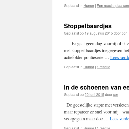
Geplaatst in
Humor
|
Een reactie plaatsen
Stoppelbaardjes
Geplaatst op
19 augustus 2015
door
cor
Er gaat geen dag voorbij of ik zie
met stoppel baardjes toegegeven het
actiefolder politieserie …
Lees verd
Geplaatst in
Humor
|
1 reactie
In de schoenen van e
Geplaatst op
20 juni 2015
door
cor
De geestelijke stapte met verslete
maar repareer ze snel voor mij waar
voorgegaan maar doe …
Lees verd
Geplaatst in
Humor
|
1 reactie