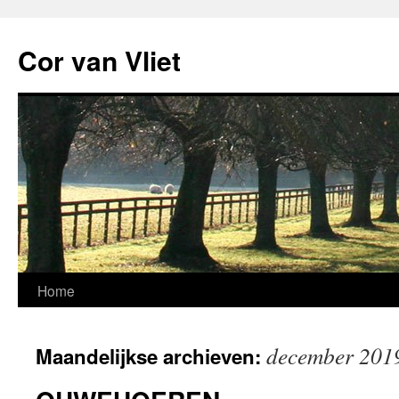
Ga
naar
Cor van Vliet
de
inhoud
Home
december 201
Maandelijkse archieven: