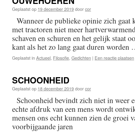
OUWEHOEREN
Geplaatst op
19 december 2019
door
cor
Wanneer de publieke opinie zich gaat k
met tractoren niet meer hartverwarmend
schaven en schuren en het gelijk staat o
kant als het zo lang gaat duren worden
Geplaatst in
Actueel
,
Filosofie
,
Gedichten
|
Een reactie plaatsen
SCHOONHEID
Geplaatst op
18 december 2019
door
cor
Schoonheid bevindt zich niet in weer e
echte afdruk van een mens wordt ontwik
mensen ons echt kunnen zien de groei van
voorbijgaande jaren