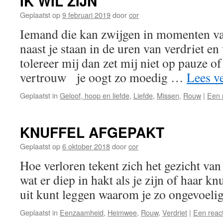
IK WIL ZIJN
Geplaatst op
9 februari 2019
door
cor
Iemand die kan zwijgen in momenten van
naast je staan in de uren van verdriet e
tolereer mij dan zet mij niet op pauze o
vertrouw je oogt zo moedig …
Lees v
Geplaatst in
Geloof, hoop en liefde
,
Liefde
,
Missen
,
Rouw
|
Een 
KNUFFEL AFGEPAKT
Geplaatst op
6 oktober 2018
door
cor
Hoe verloren tekent zich het gezicht van
wat er diep in hakt als je zijn of haar knu
uit kunt leggen waarom je zo ongevoelig
Geplaatst in
Eenzaamheid
,
Heimwee
,
Rouw
,
Verdriet
|
Een react