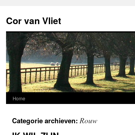
Ga
naar
Cor van Vliet
de
inhoud
Home
Rouw
Categorie archieven: