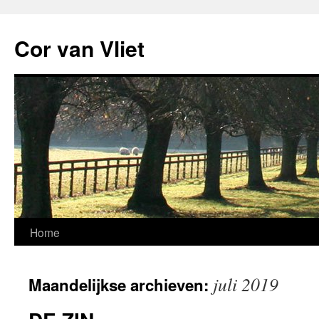
Ga
naar
Cor van Vliet
de
inhoud
Home
juli 2019
Maandelijkse archieven: