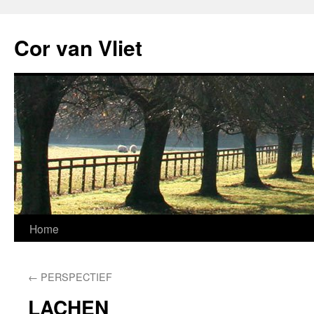
Ga
naar
Cor van Vliet
de
inhoud
Home
←
PERSPECTIEF
LACHEN