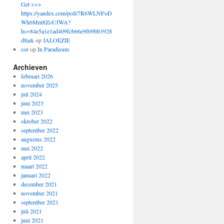
Get >>>
https://yandex.com/poll/7R6WLNFoD
Wh6Mnt8ZoUfWA?
hs=84e5a1e1ad409fcb66e9f69bb3928
d8a&
op
JALOEZIE
cor
op
In Paradisum
Archieven
februari 2026
november 2025
juli 2024
juni 2023
mei 2023
oktober 2022
september 2022
augustus 2022
mei 2022
april 2022
maart 2022
januari 2022
december 2021
november 2021
september 2021
juli 2021
juni 2021