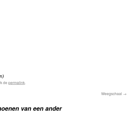
n)
rk de
permalink
.
Weegschaal
→
hoenen van een ander