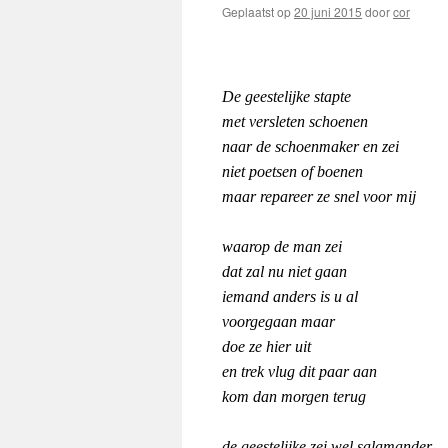
Geplaatst op
20 juni 2015
door
cor
De geestelijke stapte
met versleten schoenen
naar de schoenmaker en zei
niet poetsen of boenen
maar repareer ze snel voor mij
waarop de man zei
dat zal nu niet gaan
iemand anders is u al
voorgegaan maar
doe ze hier uit
en trek vlug dit paar aan
kom dan morgen terug
de geestelijke zei wel salamander