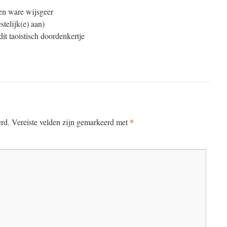
een ware wijsgeer
telijk(e) aan)
dit taoistisch doordenkertje
*
erd.
Vereiste velden zijn gemarkeerd met