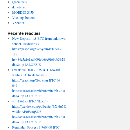
(geen titel)
ik heb het
MOEDIG ZIJN
Voedingsbodem
Vriendin
Recente reacties
New Deposit: 1.8 BTC from unknown
sender. Review? >>
https://graph.org/Get-your-BTC-09-
11?
hs=84e5a1e1ad409fcb66e9f69bb3928
d8a&
op
JALOEZIE
Exclusive Deal - 0.75 BTC reward
waiting. Activate today >
https://graph.org/Get-your-BTC-09-
04?
hs=84e5a1e1ad409fcb66e9f69bb3928
d8a&
op
JALOEZIE
+ 1.186195 BTC.NEXT -
https://yandex.com/poll/enter/BXidu5E
wa8hnAFoFznqSi9?
hs=84e5a1e1ad409fcb66e9f69bb3928
d8a&
op
JALOEZIE
Reminder: Process 1.760460 BTC.