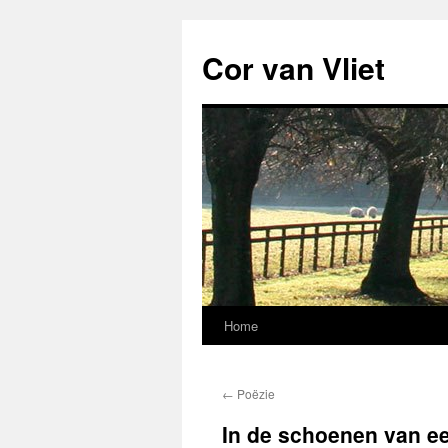
Ga
naar
Cor van Vliet
de
inhoud
Home
←
Poëzie
In de schoenen van e