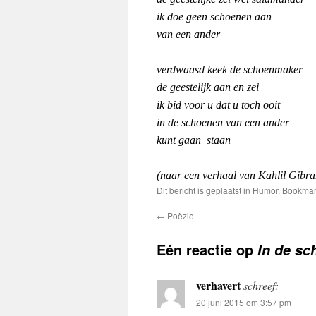
ik doe geen schoenen aan
van een ander
verdwaasd keek de schoenmaker
de geestelijk aan en zei
ik bid voor u dat u toch ooit
in de schoenen van een ander
kunt gaan
staan
(naar een verhaal van Kahlil Gibra
Dit bericht is geplaatst in
Humor
. Bookma
←
Poëzie
Eén reactie op
In de sc
verhavert
schreef:
20 juni 2015 om 3:57 pm