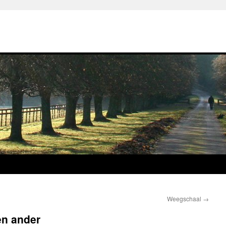
Weegschaal
→
en ander