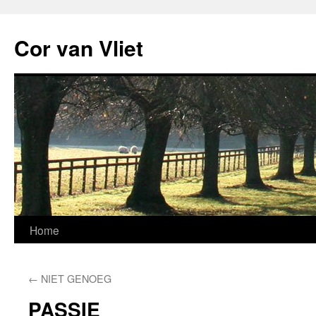
Ga
naar
Cor van Vliet
de
inhoud
Home
←
NIET GENOEG
PASSIE