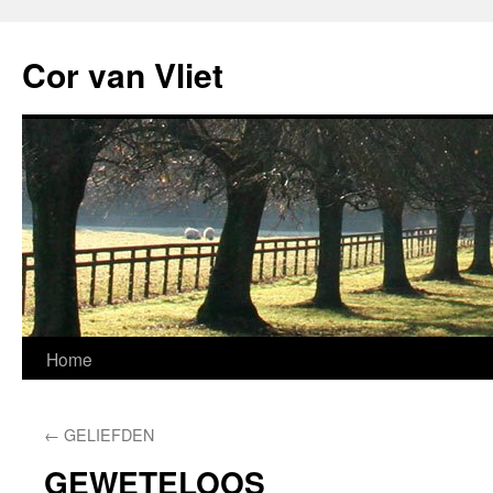
Ga
naar
Cor van Vliet
de
inhoud
Home
←
GELIEFDEN
GEWETELOOS